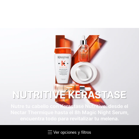
NUTRITIVE KERASTASE
Nutre tu cabello con Kerastase Nutritive: desde el
Nectar Thermique hasta el 8h Magic Night Serum,
encuentra todo para revitalizar tu melena.
Ver opciones y filtros