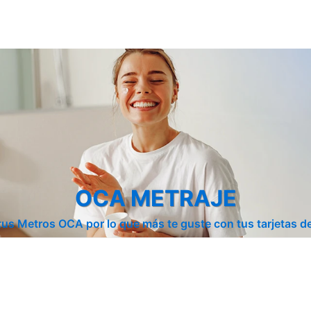
OCA METRAJE
tus Metros OCA por lo que más te guste con tus tarjetas de