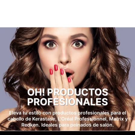
OH! PRODUCTOS
PROFESIONALES
Eleva tu estilo con productos profesionales para el
cabello de Kerastase, L'Oréal Professionnel, Matrix y
Redken. Ideales para peinados de salón.