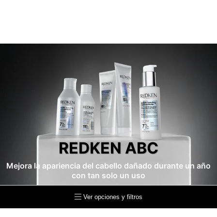
REDKEN ABC
Mejora la apariencia del cabello dañado durante un año
con tan solo un uso
Ver opciones y filtros